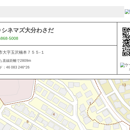
Ｏシネマズ大分わさだ
6868-5008
市大字玉沢楠本７５５-１
ら直線距離で2809m
46 083 246*26