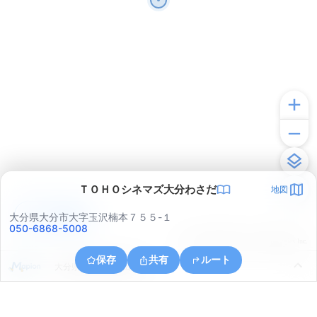
ＴＯＨＯシネマズ大分わさだ
地図
アプリで見る
大分県大分市大字玉沢楠本７５５-１
050-6868-5008
© ONE COMPATH © GeoTechnologies Inc.
保存
共有
ルート
大分県大分市大字田尻