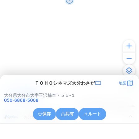
ＴＯＨＯシネマズ大分わさだ
地図
アプリで見る
大分県大分市大字玉沢楠本７５５-１
050-6868-5008
© ONE COMPATH © GeoTechnologies Inc.
保存
共有
ルート
大分県大分市大字田尻