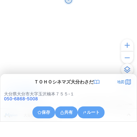
ＴＯＨＯシネマズ大分わさだ
地図
アプリで見る
大分県大分市大字玉沢楠本７５５-１
050-6868-5008
© ONE COMPATH © GeoTechnologies Inc.
保存
共有
ルート
大分県大分市大字市