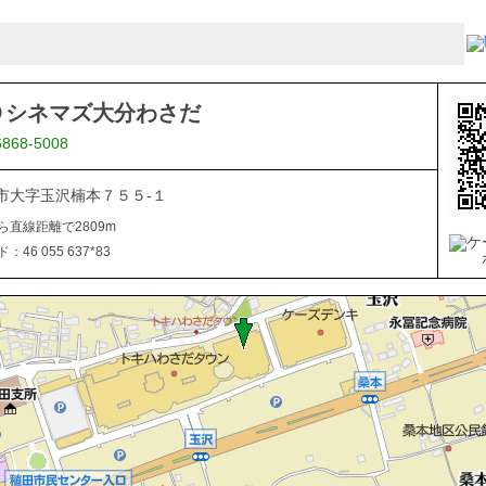
Ｏシネマズ大分わさだ
6868-5008
市大字玉沢楠本７５５-１
ら直線距離で2809m
46 055 637*83