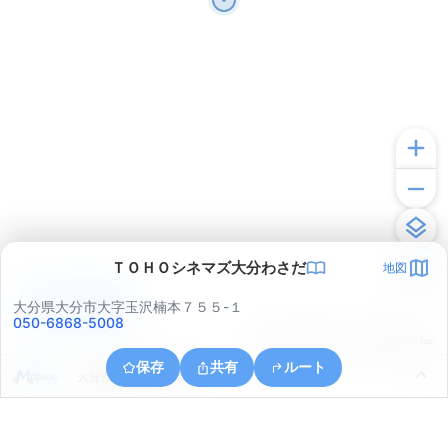
ＴＯＨＯシネマズ大分わさだ
地図
アプリで見る
大分県大分市大字玉沢楠本７５５-１
050-6868-5008
© ONE COMPATH © GeoTechnologies Inc.
保存
共有
ルート
大分県大分市大字木上