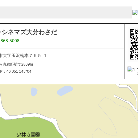
Ｏシネマズ大分わさだ
6868-5008
市大字玉沢楠本７５５-１
ら直線距離で2809m
46 051 145*04