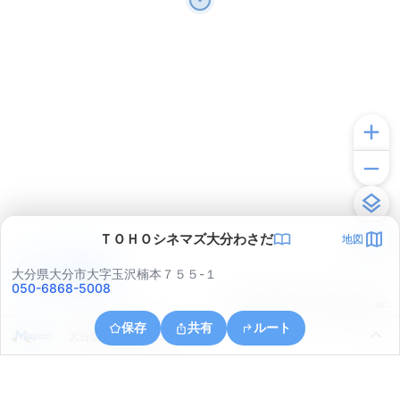
ＴＯＨＯシネマズ大分わさだ
地図
アプリで見る
大分県大分市大字玉沢楠本７５５-１
050-6868-5008
© ONE COMPATH © GeoTechnologies Inc.
保存
共有
ルート
大分県大分市大字口戸