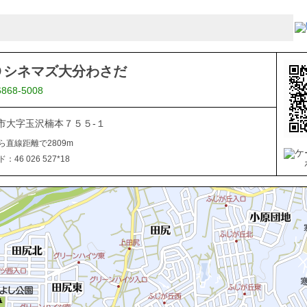
Ｏシネマズ大分わさだ
6868-5008
市大字玉沢楠本７５５-１
ら直線距離で2809m
46 026 527*18