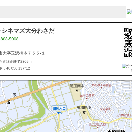
Ｏシネマズ大分わさだ
6868-5008
市大字玉沢楠本７５５-１
ら直線距離で2809m
46 056 137*12