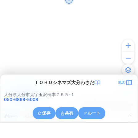
ＴＯＨＯシネマズ大分わさだ
地図
アプリで見る
大分県大分市大字玉沢楠本７５５-１
050-6868-5008
© ONE COMPATH © GeoTechnologies Inc.
保存
共有
ルート
大分県大分市ふじが丘山手２丁目１１