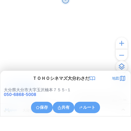
ＴＯＨＯシネマズ大分わさだ
地図
アプリで見る
大分県大分市大字玉沢楠本７５５-１
050-6868-5008
© ONE COMPATH © GeoTechnologies Inc.
保存
共有
ルート
大分県大分市上判田