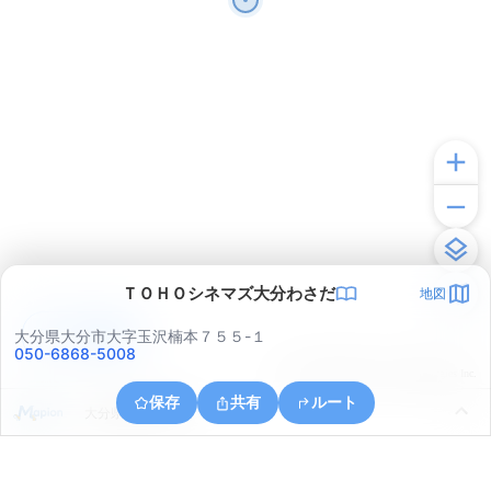
ＴＯＨＯシネマズ大分わさだ
地図
アプリで見る
大分県大分市大字玉沢楠本７５５-１
050-6868-5008
© ONE COMPATH © GeoTechnologies Inc.
保存
共有
ルート
大分県大分市口戸