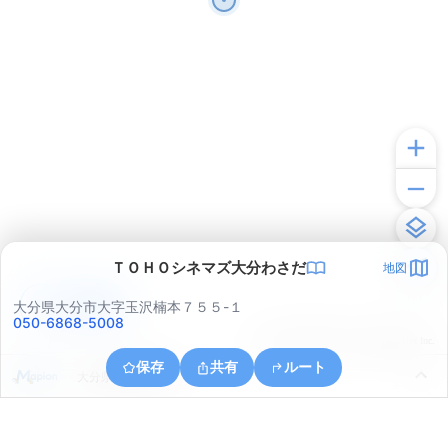
ＴＯＨＯシネマズ大分わさだ
地図
アプリで見る
大分県大分市大字玉沢楠本７５５-１
050-6868-5008
© ONE COMPATH © GeoTechnologies Inc.
保存
共有
ルート
大分県大分市岡川