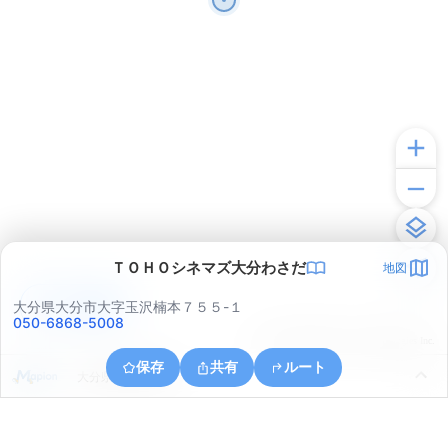
ＴＯＨＯシネマズ大分わさだ
地図
アプリで見る
大分県大分市大字玉沢楠本７５５-１
050-6868-5008
© ONE COMPATH © GeoTechnologies Inc.
保存
共有
ルート
大分県大分市岡川