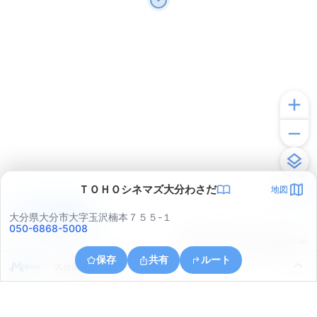
ＴＯＨＯシネマズ大分わさだ
地図
アプリで見る
大分県大分市大字玉沢楠本７５５-１
050-6868-5008
© ONE COMPATH © GeoTechnologies Inc.
保存
共有
ルート
大分県大分市口戸