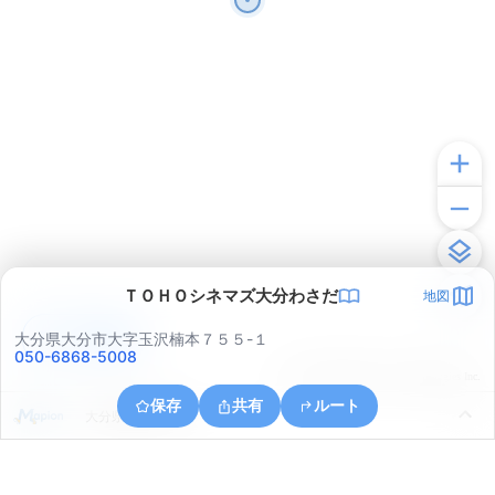
ＴＯＨＯシネマズ大分わさだ
地図
アプリで見る
大分県大分市大字玉沢楠本７５５-１
050-6868-5008
© ONE COMPATH © GeoTechnologies Inc.
保存
共有
ルート
大分県大分市木上