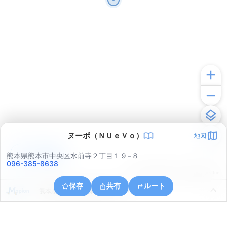
ヌーボ（ＮＵｅＶｏ）
地図
アプリで見る
熊本県熊本市中央区水前寺２丁目１９−８
096-385-8638
© ONE COMPATH © GeoTechnologies Inc.
保存
共有
ルート
熊本県熊本市東区保田窪本町１９