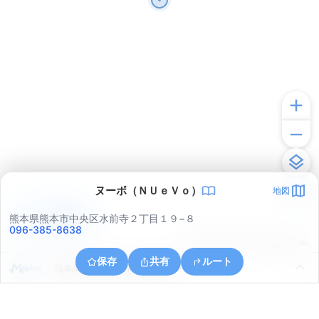
ヌーボ（ＮＵｅＶｏ）
地図
アプリで見る
熊本県熊本市中央区水前寺２丁目１９−８
096-385-8638
© ONE COMPATH © GeoTechnologies Inc.
保存
共有
ルート
熊本県熊本市東区保田窪本町１９