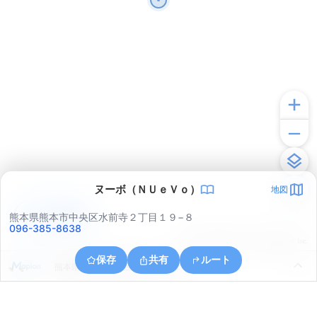
ヌーボ（ＮＵｅＶｏ）
地図
アプリで見る
熊本県熊本市中央区水前寺２丁目１９−８
096-385-8638
© ONE COMPATH © GeoTechnologies Inc.
保存
共有
ルート
熊本県熊本市中央区帯山１丁目２３