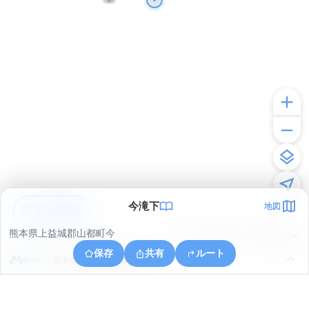
今滝下
地図
アプリで見る
熊本県上益城郡山都町今
© ONE COMPATH © GeoTechnologies Inc.
保存
共有
ルート
熊本県上益城郡山都町長崎