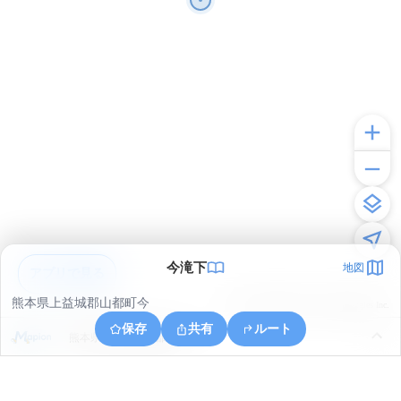
今滝下
地図
アプリで見る
熊本県上益城郡山都町今
© ONE COMPATH © GeoTechnologies Inc.
保存
共有
ルート
熊本県上益城郡山都町今