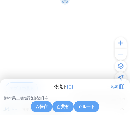
今滝下
地図
アプリで見る
熊本県上益城郡山都町今
© ONE COMPATH © GeoTechnologies Inc.
保存
共有
ルート
熊本県上益城郡山都町長崎