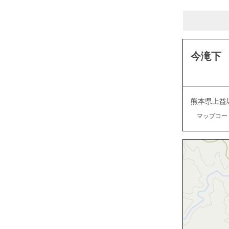
今滝下
熊本県上益
マップコード：