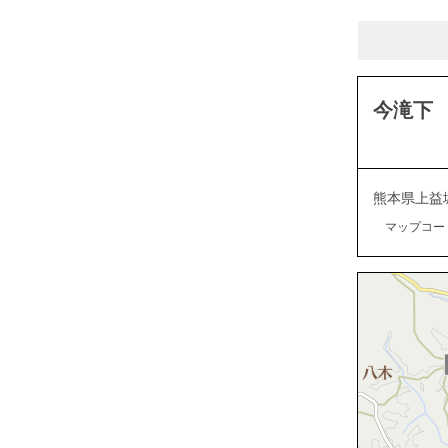
今滝下
熊本県上益
マップコード：