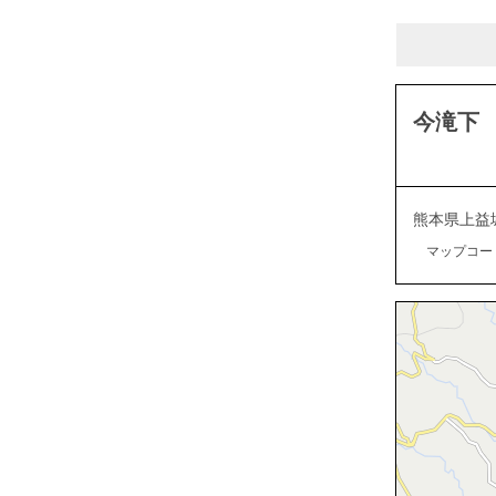
今滝下
熊本県上益
マップコード：