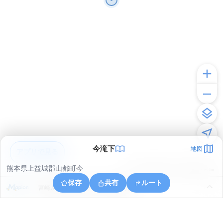
今滝下
地図
アプリで見る
熊本県上益城郡山都町今
© ONE COMPATH © GeoTechnologies Inc.
保存
共有
ルート
宮崎県西臼杵郡五ヶ瀬町大字桑野内