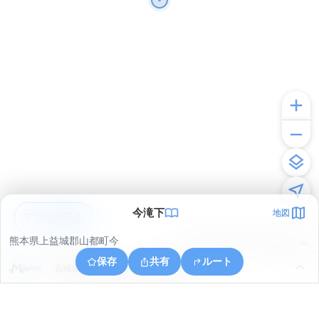
今滝下
地図
アプリで見る
熊本県上益城郡山都町今
© ONE COMPATH © GeoTechnologies Inc.
保存
共有
ルート
宮崎県西臼杵郡五ヶ瀬町大字桑野内