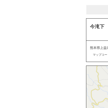
今滝下
熊本県上益
マップコード：