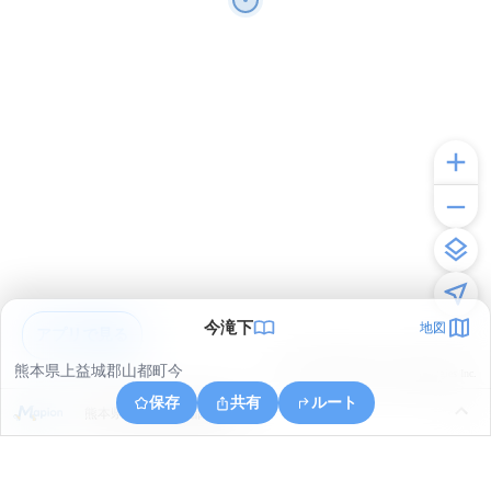
今滝下
地図
アプリで見る
熊本県上益城郡山都町今
© ONE COMPATH © GeoTechnologies Inc.
保存
共有
ルート
熊本県上益城郡山都町米迫