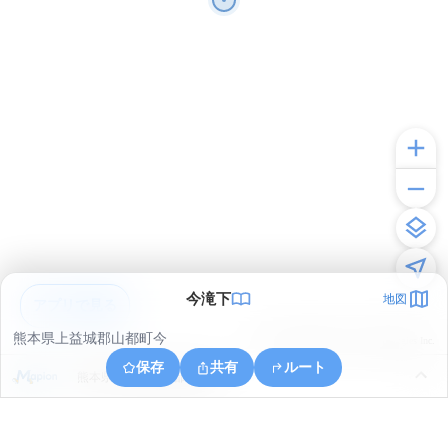
今滝下
地図
アプリで見る
熊本県上益城郡山都町今
© ONE COMPATH © GeoTechnologies Inc.
保存
共有
ルート
熊本県上益城郡山都町米迫