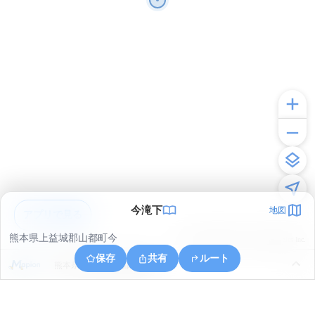
今滝下
地図
アプリで見る
熊本県上益城郡山都町今
© ONE COMPATH © GeoTechnologies Inc.
保存
共有
ルート
熊本県上益城郡山都町長崎