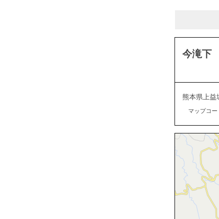
今滝下
熊本県上益
マップコード：