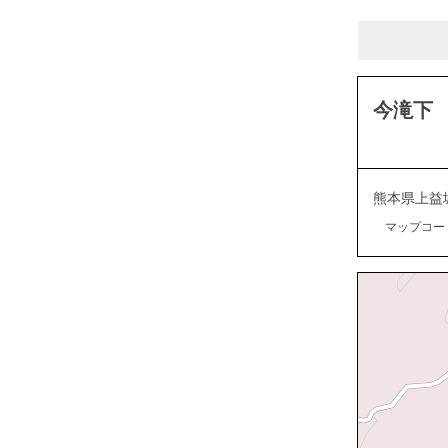
今滝下
熊本県上益
マップコード：