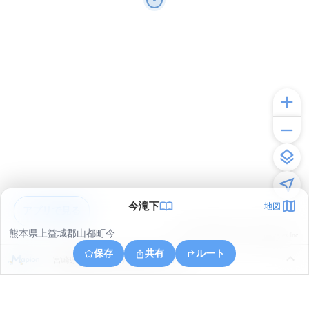
今滝下
地図
アプリで見る
熊本県上益城郡山都町今
© ONE COMPATH © GeoTechnologies Inc.
保存
共有
ルート
宮崎県西臼杵郡五ヶ瀬町大字三ヶ所