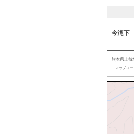
今滝下
熊本県上益
マップコード：