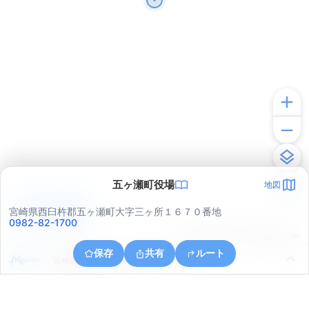
五ヶ瀬町役場
地図
アプリで見る
宮崎県西臼杵郡五ヶ瀬町大字三ヶ所１６７０番地
0982-82-1700
© ONE COMPATH © GeoTechnologies Inc.
保存
共有
ルート
宮崎県西臼杵郡五ヶ瀬町大字三ヶ所