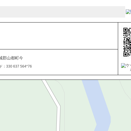
城郡山都町今
330 637 564*76