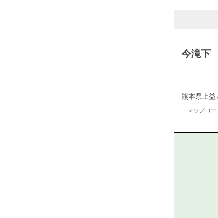
今滝下
熊本県上益
マップコード：