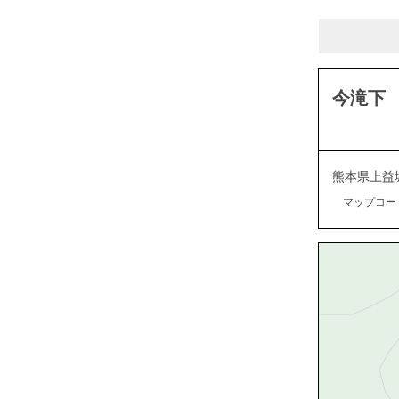
今滝下
熊本県上益
マップコード：