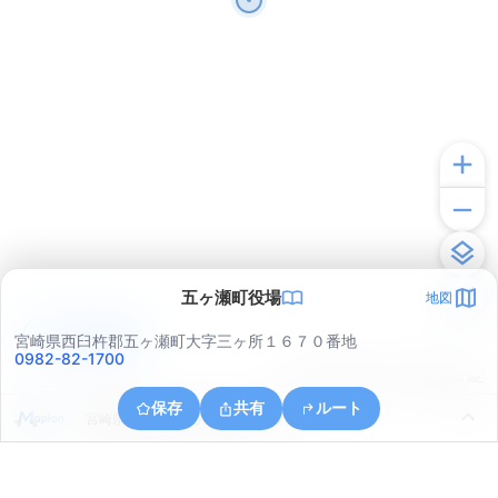
五ヶ瀬町役場
地図
アプリで見る
宮崎県西臼杵郡五ヶ瀬町大字三ヶ所１６７０番地
0982-82-1700
© ONE COMPATH © GeoTechnologies Inc.
保存
共有
ルート
宮崎県西臼杵郡五ヶ瀬町大字三ヶ所