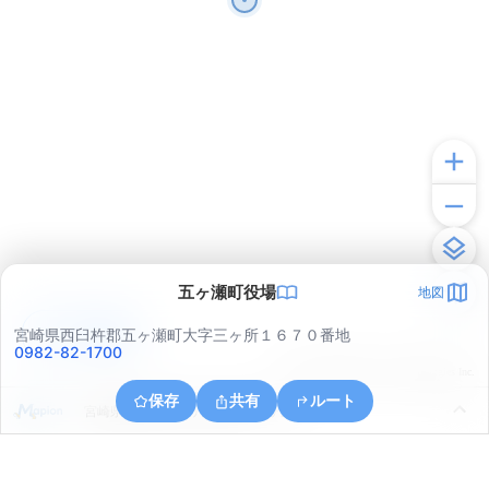
五ヶ瀬町役場
地図
アプリで見る
宮崎県西臼杵郡五ヶ瀬町大字三ヶ所１６７０番地
0982-82-1700
© ONE COMPATH © GeoTechnologies Inc.
保存
共有
ルート
宮崎県西臼杵郡五ヶ瀬町大字三ヶ所