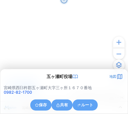
五ヶ瀬町役場
地図
アプリで見る
宮崎県西臼杵郡五ヶ瀬町大字三ヶ所１６７０番地
0982-82-1700
© ONE COMPATH © GeoTechnologies Inc.
保存
共有
ルート
宮崎県西臼杵郡五ヶ瀬町大字三ヶ所