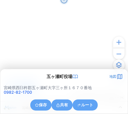
五ヶ瀬町役場
地図
アプリで見る
宮崎県西臼杵郡五ヶ瀬町大字三ヶ所１６７０番地
0982-82-1700
© ONE COMPATH © GeoTechnologies Inc.
保存
共有
ルート
宮崎県西臼杵郡五ヶ瀬町大字三ヶ所