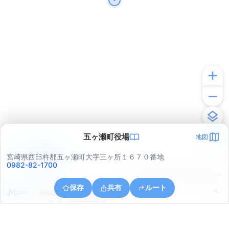
五ヶ瀬町役場
地図
アプリで見る
宮崎県西臼杵郡五ヶ瀬町大字三ヶ所１６７０番地
0982-82-1700
© ONE COMPATH © GeoTechnologies Inc.
保存
共有
ルート
熊本県上益城郡山都町馬見原