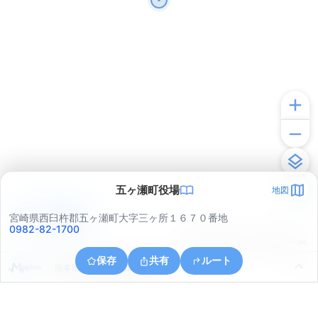
五ヶ瀬町役場
地図
アプリで見る
宮崎県西臼杵郡五ヶ瀬町大字三ヶ所１６７０番地
0982-82-1700
© ONE COMPATH © GeoTechnologies Inc.
保存
共有
ルート
熊本県上益城郡山都町馬見原