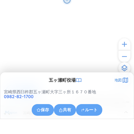
五ヶ瀬町役場
地図
アプリで見る
宮崎県西臼杵郡五ヶ瀬町大字三ヶ所１６７０番地
0982-82-1700
© ONE COMPATH © GeoTechnologies Inc.
保存
共有
ルート
宮崎県西臼杵郡五ヶ瀬町大字三ヶ所