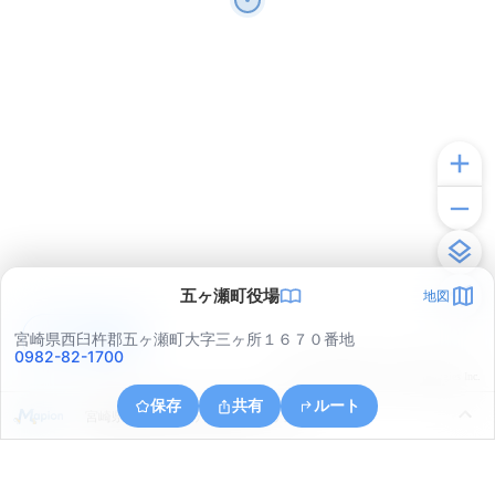
五ヶ瀬町役場
地図
アプリで見る
宮崎県西臼杵郡五ヶ瀬町大字三ヶ所１６７０番地
0982-82-1700
© ONE COMPATH © GeoTechnologies Inc.
保存
共有
ルート
宮崎県西臼杵郡五ヶ瀬町大字三ヶ所