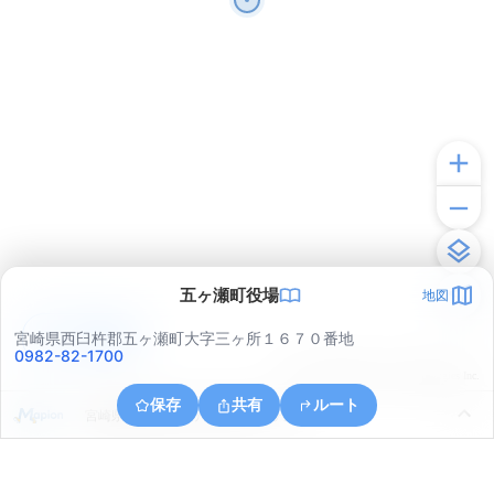
五ヶ瀬町役場
地図
アプリで見る
宮崎県西臼杵郡五ヶ瀬町大字三ヶ所１６７０番地
0982-82-1700
© ONE COMPATH © GeoTechnologies Inc.
保存
共有
ルート
宮崎県西臼杵郡五ヶ瀬町大字三ヶ所