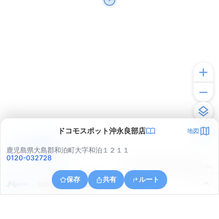
ドコモスポット沖永良部店
地図
アプリで見る
鹿児島県大島郡和泊町大字和泊１２１１
0120-032728
© ONE COMPATH © GeoTechnologies Inc.
保存
共有
ルート
住所の取得に失敗しました