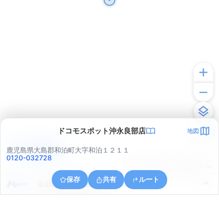
ドコモスポット沖永良部店
地図
アプリで見る
鹿児島県大島郡和泊町大字和泊１２１１
0120-032728
© ONE COMPATH © GeoTechnologies Inc.
保存
共有
ルート
鹿児島県大島郡和泊町出花